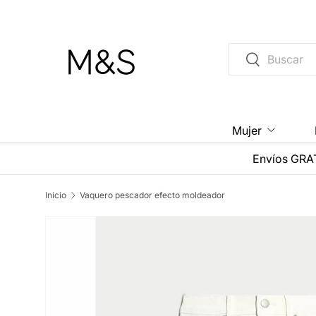
Ir al contenido
Buscar
Buscar
Mujer
Envíos GRAT
Inicio
Vaquero pescador efecto moldeador
La imagen 4 ya está disponible en la vista de galerí