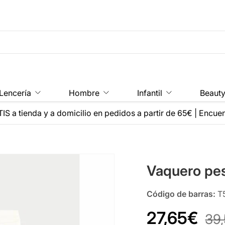
Lencería
Hombre
Infantil
Beaut
IS a tienda y a domicilio en pedidos a partir de 65€
|
Encuen
a
Vaquero pe
Código de barras:
T
27,65€
39