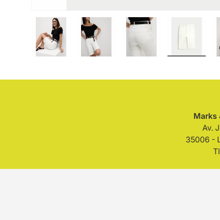
Cargar imagen 1 en la vista de galería
Cargar imagen 2 en la vista de gal
Cargar imagen 3 en la
Cargar im
Marks 
Av. 
35006 - 
T