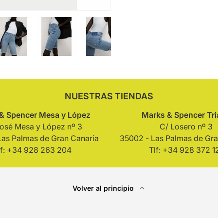
ería
 vista de galería
agen 4 en la vista de galería
Cargar imagen 5 en la vista de galería
Cargar imagen 6 en la vista de galería
Cargar imagen 7 en la vista de g
Cargar imagen 8 en l
NUESTRAS TIENDAS
& Spencer Mesa y López
Marks & Spencer Tr
José Mesa y López nº 3
C/ Losero nº 3
Las Palmas de Gran Canaria
35002 - Las Palmas de Gra
lf: +34 928 263 204
Tlf: +34 928 372 1
Volver al principio