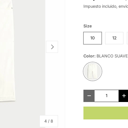
Impuesto incluido, enví
Size
10
12
Siguiente
Color:
BLANCO SUAVE
BLANCO SUAVE
Cant.
-
+
de
4
/
8