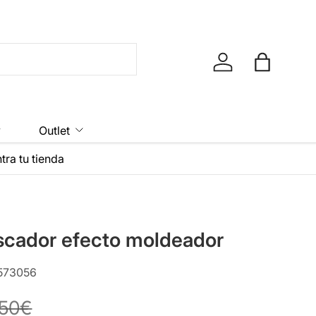
Iniciar sesión
Bolsa
y
Outlet
tra tu tienda
scador efecto moldeador
573056
,50€