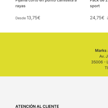
Pijama corto en punto camiseta a
Pack de 2
rayas
sport
13,75€
24,75€
Desde
Marks 
Av. 
35006 - 
T
ATENCIÓN AL CLIENTE