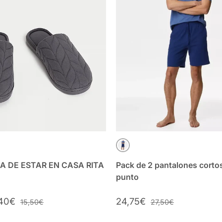
ZARRA
AZUL MIX
A DE ESTAR EN CASA RITA
Pack de 2 pantalones corto
punto
,40€
24,75€
15,50€
27,50€