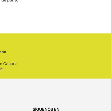
s de punto
iana
n Canaria
21
SÍGUENOS EN