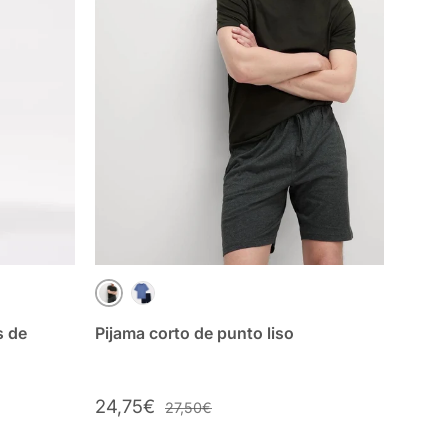
KAKI MIX
AZUL MIX
s de
Pijama corto de punto liso
24,75€
27,50€