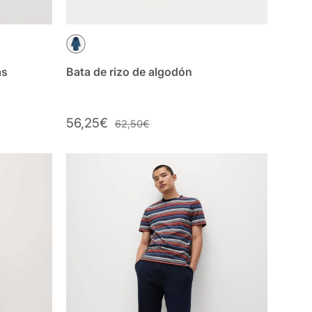
AZUL MIX
as
Bata de rizo de algodón
56,25€
62,50€