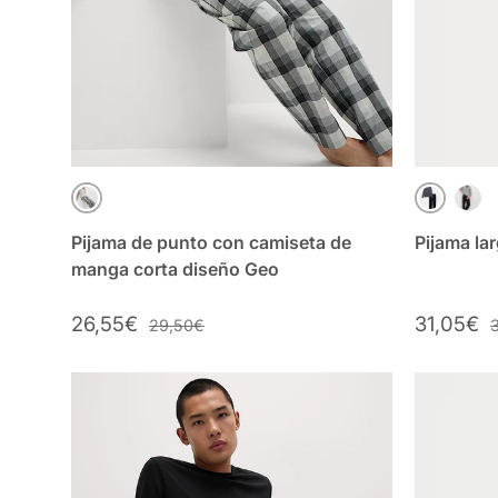
ARENA MIX
AZUL MA
GRIS
Pijama de punto con camiseta de
Pijama la
manga corta diseño Geo
26,55€
31,05€
29,50€