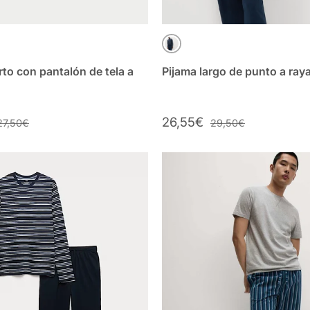
L
AZUL MARINO MIX
rto con pantalón de tela a
Pijama largo de punto a ray
26,55€
27,50€
29,50€