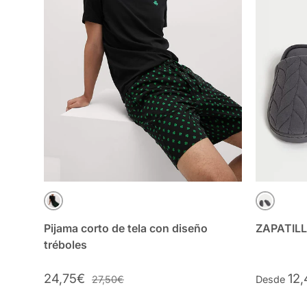
VERDE MIX
AZUL PI
Pijama corto de tela con diseño
ZAPATILL
tréboles
24,75€
12
27,50€
Desde