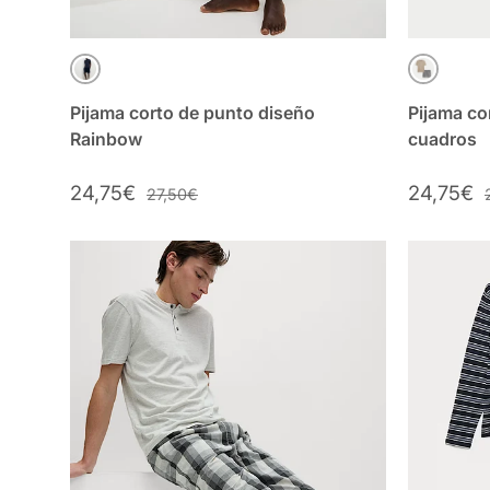
AZUL MARINO MIX
NEUTRA
Pijama corto de punto diseño
Pijama co
Rainbow
cuadros
24,75€
24,75€
27,50€