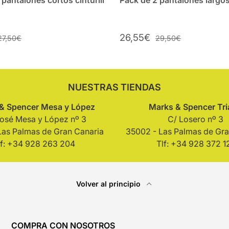
 pantalones cortos cinturill
Pack de 2 pantalones largo
26,55€
27,50€
29,50€
NUESTRAS TIENDAS
& Spencer Mesa y López
Marks & Spencer Tr
José Mesa y López nº 3
C/ Losero nº 3
Las Palmas de Gran Canaria
35002 - Las Palmas de Gra
lf: +34 928 263 204
Tlf: +34 928 372 1
Volver al principio
COMPRA CON NOSOTROS