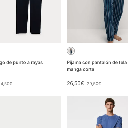
RINO MIX
GRIS MIX
 MIX
rgo de punto a rayas
Pijama con pantalón de tela
manga corta
26,55€
34,50€
29,50€