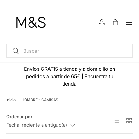
Ir al contenido
Menú
Iniciar sesión
Bolsa
Buscar
Buscar
Envíos GRATIS a tienda y a domicilio en
pedidos a partir de 65€
|
Encuentra tu
tienda
Inicio
HOMBRE - CAMISAS
Ordenar por
Lista
Cuadr
Fecha: reciente a antiguo(a)