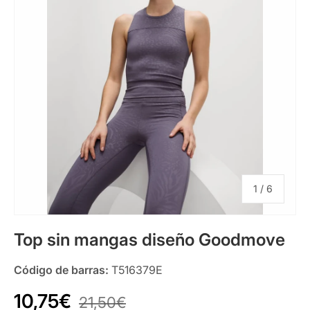
de
1
/
6
Top sin mangas diseño Goodmove
Código de barras:
T516379E
10,75€
21,50€