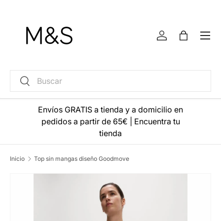
Ir al contenido
Menú
Iniciar sesión
Bolsa
Buscar
Buscar
Envíos GRATIS a tienda y a domicilio en
pedidos a partir de 65€
|
Encuentra tu
tienda
Inicio
Top sin mangas diseño Goodmove