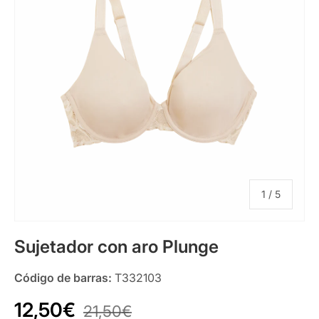
de
1
/
5
Sujetador con aro Plunge
Código de barras:
T332103
12,50€
21,50€