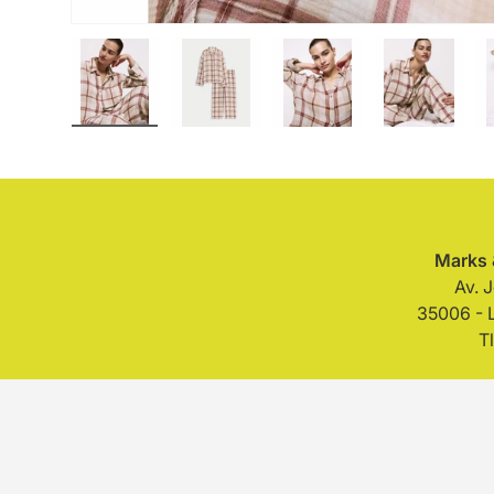
Cargar imagen 1 en la vista de galería
Cargar imagen 2 en la vista de gal
Cargar imagen 3 en la
Cargar im
Marks 
Av. 
35006 - 
T