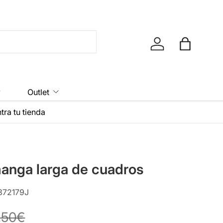
Iniciar sesión
Bolsa
y
Outlet
tra tu tienda
anga larga de cuadros
372179J
,50€