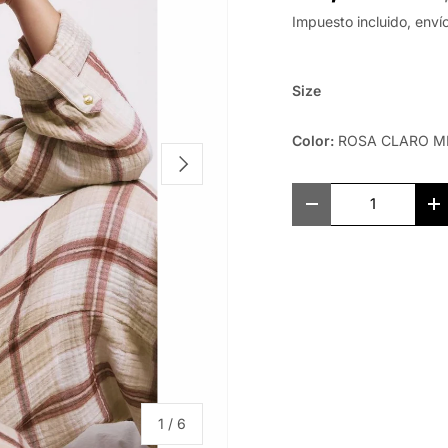
Impuesto incluido, enví
Size
Color:
ROSA CLARO M
Siguiente
Cant.
-
+
de
1
/
6