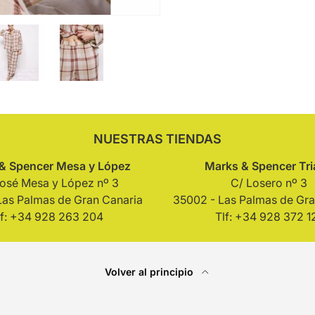
ería
 vista de galería
agen 4 en la vista de galería
Cargar imagen 5 en la vista de galería
Cargar imagen 6 en la vista de galería
NUESTRAS TIENDAS
& Spencer Mesa y López
Marks & Spencer Tr
José Mesa y López nº 3
C/ Losero nº 3
Las Palmas de Gran Canaria
35002 - Las Palmas de Gra
lf: +34 928 263 204
Tlf: +34 928 372 1
Volver al principio