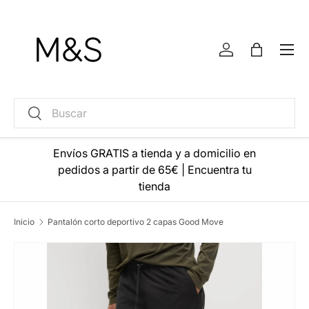
Ir al contenido
Menú
Iniciar sesión
Bolsa
Buscar
Buscar
Envíos GRATIS a tienda y a domicilio en
pedidos a partir de 65€
|
Encuentra tu
tienda
Inicio
Pantalón corto deportivo 2 capas Good Move
La imagen 3 ya está disponible en la vista de galería