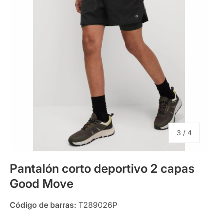
de
3
/
4
Pantalón corto deportivo 2 capas
Good Move
Código de barras:
T289026P