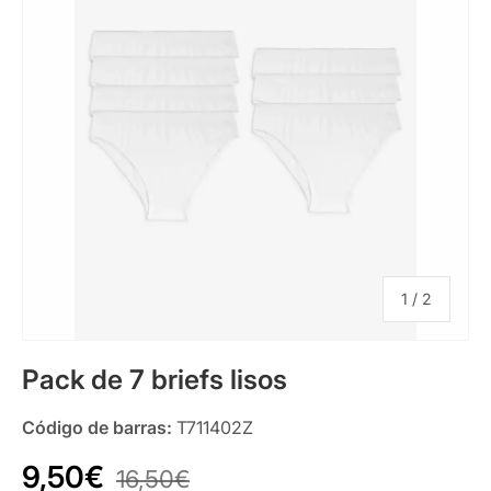
de
1
/
2
Pack de 7 briefs lisos
Código de barras:
T711402Z
9,50€
16,50€