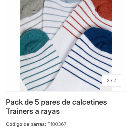
de
2
/
2
Pack de 5 pares de calcetines
Trainers a rayas
Código de barras:
T100367