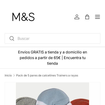
Ir al contenido
Menú
Iniciar sesión
Bolsa
Buscar
Buscar
Envíos GRATIS a tienda y a domicilio en
pedidos a partir de 65€
|
Encuentra tu
tienda
Inicio
Pack de 5 pares de calcetines Trainers a rayas
La imagen 2 ya está disponible en la vista de galería