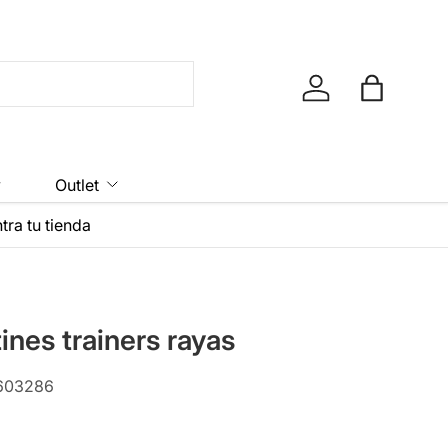
Iniciar sesión
Bolsa
y
Outlet
tra tu tienda
ines trainers rayas
603286