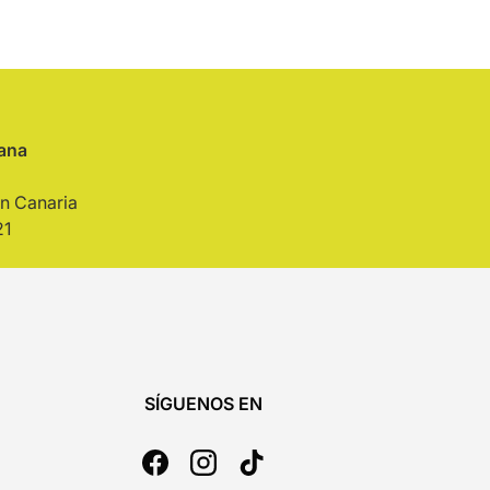
iana
n Canaria
21
SÍGUENOS EN
Facebook
Instagram
TikTok