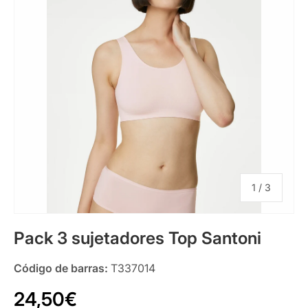
de
1
/
3
Pack 3 sujetadores Top Santoni
Código de barras:
T337014
24,50€