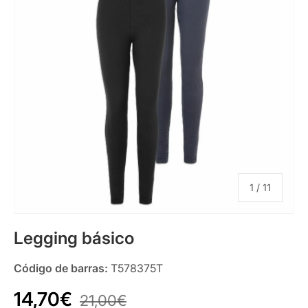
de
1
/
11
Legging básico
Código de barras:
T578375T
14,70€
21,00€