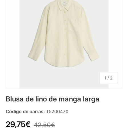
de
1
/
2
Blusa de lino de manga larga
Código de barras:
T520047X
29,75€
42,50€