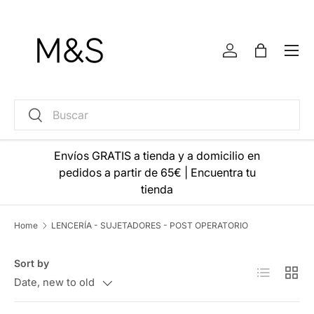
Skip to content
Menu
Log in
Bag
Search
Search
Envíos GRATIS a tienda y a domicilio en
pedidos a partir de 65€
|
Encuentra tu
tienda
Home
LENCERÍA - SUJETADORES - POST OPERATORIO
Sort by
List
Grid
Date, new to old